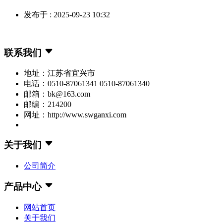
发布于 : 2025-09-23 10:32
联系我们
地址：江苏省宜兴市
电话：0510-87061341 0510-87061340
邮箱：bk@163.com
邮编：214200
网址：http://www.swganxi.com
关于我们
公司简介
产品中心
网站首页
关于我们