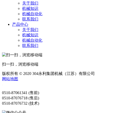
关于我们
机械知识
机械自动化
联系我们
产品中心
关于我们
机械知识
机械自动化
联系我们
扫一扫，浏览移动端
版权所有 © 2020 304永利集团机械（江苏）有限公司
网站地图
0510-87061341 (售前)
0510-87076718 (售后)
0510-87076732 (技术)