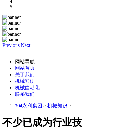
Previous
Next
网站导航
网站首页
关于我们
机械知识
机械自动化
联系我们
304永利集团
>
机械知识
>
不少已成为行业技