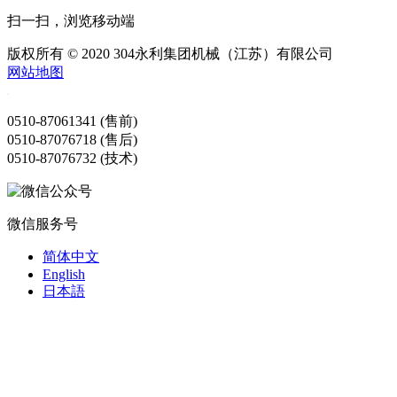
扫一扫，浏览移动端
版权所有 © 2020 304永利集团机械（江苏）有限公司
网站地图
0510-87061341 (售前)
0510-87076718 (售后)
0510-87076732 (技术)
微信服务号
简体中文
English
日本語