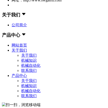
网址：http://www.swganxi.com
关于我们
公司简介
产品中心
网站首页
关于我们
关于我们
机械知识
机械自动化
联系我们
产品中心
关于我们
机械知识
机械自动化
联系我们