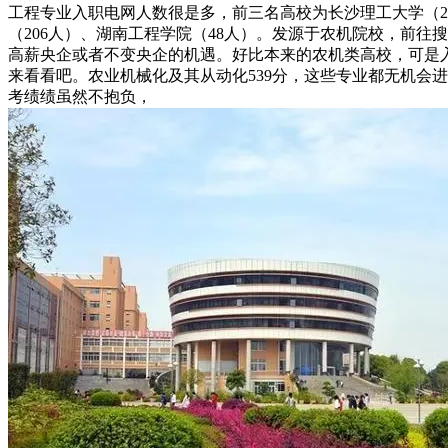
工程专业入职电网人数很是多，前三名高校为长沙理工大学（2
（206人）、湖南工程学院（48人）。发源于农机院校，前往
高薪央企或者不变央企的机遇。好比本来的农机类高校，可是
来看看吧。农业机械化及其从动化539分，这些专业都无机会进入
考绩绩虽然不抱负，