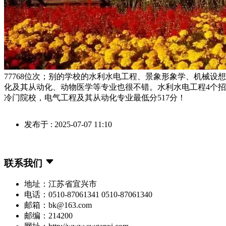
77768位次；别的学校的水利水电工程、景象形象学、机械设
化及其从动化、动物医学等专业也很不错。水利水电工程4个招
冷门院校，电气工程及其从动化专业最低分517分！
发布于 : 2025-07-07 11:10
联系我们
地址：江苏省宜兴市
电话：0510-87061341 0510-87061340
邮箱：bk@163.com
邮编：214200