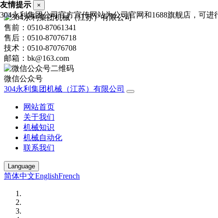
友情提示
×
304永利集团公司官方宣传网站为公司官网和1688旗舰店，可进行销
售前：0510-87061341
售后：0510-87076718
技术：0510-87076708
邮箱：bk@163.com
微信公众号
304永利集团机械（江苏）有限公司
网站首页
关于我们
机械知识
机械自动化
联系我们
Language
简体中文
English
French