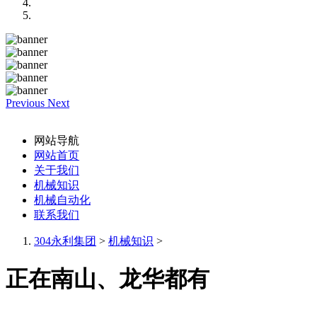
Previous
Next
网站导航
网站首页
关于我们
机械知识
机械自动化
联系我们
304永利集团
>
机械知识
>
正在南山、龙华都有