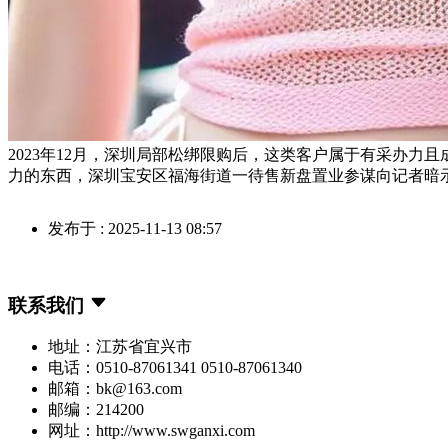
2023年12月，深圳局部松绑限购后，这类客户属于有采办力
力的东西，深圳宝安区福海街道一待售新盘置业参谋向记者暗
发布于 : 2025-11-13 08:57
联系我们
地址：江苏省宜兴市
电话：0510-87061341 0510-87061340
邮箱：bk@163.com
邮编：214200
网址：http://www.swganxi.com