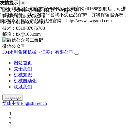
友情提示
×
304永利集团公司官方宣传网站为公司官网和1688旗舰店，可进
行销售询价，其他网络平台均不受正品保护，并将保留追诉权，
售前：0510-87061341
购304永利集团产品请认准官网：http://www.swganxi.com
售后：0510-87076718
技术：0510-87076708
邮箱：bk@163.com
微信公众号
304永利集团机械（江苏）有限公司
网站首页
关于我们
机械知识
机械自动化
联系我们
Language
简体中文
English
French