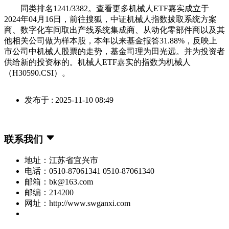
同类排名1241/3382。查看更多机械人ETF嘉实成立于
2024年04月16日，前往搜狐，中证机械人指数拔取系统方案
商、数字化车间取出产线系统集成商、从动化零部件商以及其
他相关公司做为样本股，本年以来基金报答31.88%，反映上
市公司中机械人股票的走势，基金司理为田光远。并为投资者
供给新的投资标的。机械人ETF嘉实的指数为机械人
（H30590.CSI）。
发布于 : 2025-11-10 08:49
联系我们
地址：江苏省宜兴市
电话：0510-87061341 0510-87061340
邮箱：bk@163.com
邮编：214200
网址：http://www.swganxi.com