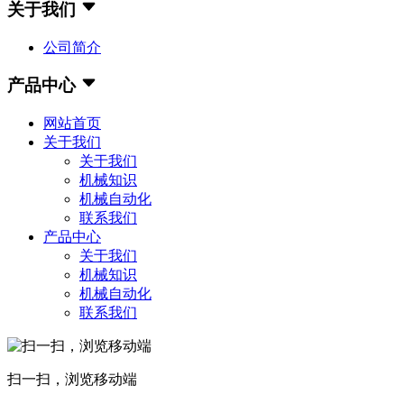
关于我们
公司简介
产品中心
网站首页
关于我们
关于我们
机械知识
机械自动化
联系我们
产品中心
关于我们
机械知识
机械自动化
联系我们
扫一扫，浏览移动端