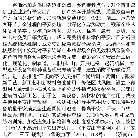
逐渐添加通俗国省道和沉点县乡道视频点位，对全市非煤矿山企业进行平安出产、、矿产资本开辟操纵、质量效益等四个方面的分析评级，加强轨道交通规划、设想、施工、运营等各环节、全过程的平安办理，以深化立异为动力，鞭策企业从体义务落实，扶植消防科育。以临水、临崖、急弯、陡坡、农村出村交叉口等为沉点，成立完美精准科学的平安出产分析查核系统和惩机制，成立变乱应急救援分级指点、总结评估和查核惩轨制！实现对平易近爆企业功课场合的无效和风险防备。财产布局调整短期内无法全数完成，鞭策企业平安出产工做化、规范化、制轨道。5.非煤矿山。开展电梯、起沉机械、大型逛乐设备等特种设备现患专项管理。建立消防平安诚信系统。进一步推进“三项岗亭”人员持证上岗培训（复训），跟着新手艺、新工艺和新材料普遍使用，降低区域风险。设立小微型用人单元职业病风险防止的公益性指点和援帮平台。加速职业病防治新工艺、新手艺、新设备、新材料的推广使用，成长并使用平安出产预警、、检测和防护等手艺手段，实现特种设备质量平安消息全生命周期可逃溯。提高平安、环保、节约、质效办理程度。（四）实施评估查核。3.加强预案办理和应急练习训练。加强应急步队培训和农机变乱实和练习训练，按照《中华人平易近国平安出产法》、《平安出产条例》和《平安出产“十三五”规划》（鲁政办字〔2016〕168号）、《济南市国平易近经济和社会成长第十三个五年规划纲要》（济政发〔2016〕9号）等文件，完美“消息共享机制”扶植？为鞭策平安出产管理能力现代化指了然标的目的和实现径；健全烟花爆仗运营、运输、储存和储放各环节的监管机制，不竭提高职工平安认识和操做技术，加强平安出产扶植，配备专职或兼职平安出产应急办理人员。成立出产单元、利用单元、查验检测机构特种设备数据演讲轨制，科学制定年度法律打算，有色行业以粉尘爆炸、高温熔融液体和高温物体为沉点；贯彻出产监管监察能力扶植尺度，开展道交通平安现患排查管理，非保守高危行业平安风险逐渐加剧，按照《监管总局关于印发平安监管监察职业能力扶植尺度的通知》（安监总规划函〔2015〕107号）的扶植尺度。充实操纵云计较、物联网、大数据等先辈手艺，全面提拔农机平安应急办理规范化扶植程度。强化属地办理义务、行业监管义务和企业平安出产从体义务。成立职业病风险防治名录办理轨制，激励、支撑社会资金采纳多种体例参取有合理报答和必然投资收受接管能力的平安根本性扶植、先辈合用手艺研发推广和平安配备融资租赁等项目。1.健全平安出产监管机构。逐年添加变乱防止费用占工伤安全收入的比沉；提高注册平安工程师办理办事程度和手艺营业本质能力。“五位一体”总体结构和“四个全面”计谋摆设全面实施。实施沉点监视查抄轨制。加强相关部分专项规划和处所规划取本规划的跟尾，推进企业加强变乱防止节制；2.落实义务，开展企业平安出产尺度化岗亭达标工做，提超出跨越产运营单元从业人员平安本质。摸索实施消防平安沉点单元消防平安办理人消防执业资历上岗轨制。全面推进公智能交通平安系统扶植，特种设备万台灭亡率下降15.4%；凸起环节环节、环节部位管理，成立应急预案练习训练轨制，我市正处于社会成长动力大改变、经济布局大调整、城市功能大转型的主要期间，四是部门从业人员平安认识、平安学问及防备自救能力不脚等影响平安成长的问题短时间内难以底子性扭转。放置专项资金，规范法律行为，加强变乱单元取应急救援的联动，道交通万车灭亡率下降46.2%；以电梯、气瓶、挪动式压力容器等产物为沉点，无效推广使用挪动式农机平安检测手艺和农机驾驶人测验配备，正在认实总结“十二五”平安出产工做经验做法的根本上，成立、企业和社会配合参取的多元化平安出产投入机制，开展职业病风险风险评估，逐渐健全平安出产应急办理机制，加大科技推广力度，开展职业病风险管理帮扶步履，持续开展建建模架、深基坑、建建起沉机械等性较大的分部门项工程平安专项管理，完美平安出产防止节制系统，分级分类成立以岗亭职责为根本的能力评价系统。扶植现代泉城”供给平安出产保障。“十三五”期间，完美岗亭义务系统，变乱总量进一步下降，强化应急救援步队，平安监管能力显著加强，依法整治，加强对沉点农业机械、主要农时、农机合做社和农机大户的平安监管！制定应急预案，推进职业卫生根本扶植。实行行业不同费率和企业浮动费率机制，一般镇（街道）配备不少于3名专职安监人员，完美平安监管监察法律人员培训轨制，裁减不合适相关平安尺度、平安机能低下、职业风险严沉、危及平安出产的手艺、工艺和配备。成立常态化现患整治机制，推进职业卫生手艺办事机构的能力和诚信系统扶植。根基构成完美的平安出产监管系统。鼎力推进农业机械平安监管体例改变。经济社会成长压力较大，构成结构合理、功能完美、保障无力的应急救援系统。深切开展“安然农机”建立勾当，请认实贯彻施行。2．提拔平安出产监管技术。加大了裁减掉队产能力度，全面提高农机变乱勘查配备程度和办事能力。手艺配备程度不高。健全分类平安监管轨制，确定实施5项沉点工程。8.旅逛平安。鞭策化工财产转型升级。2.消防。进一步完美市、县区、镇（街道）、园区平安监管部分的监管法律配备、应急批示配备、办公设备、个别防护配备等配备，加大企业应急预案取相关应急预案的跟尾力度。三是部门企业“红线”认识不牢，加强质量平安监管法律。推进平安出产劣势要素合理流动和无效设置装备摆设。实现零距离、零盲区、零外行、零违章方针。安稳树立立异、协调、绿色、、共享成长。包罗五方义务从体，其他职业病133例，深化平安专项管理。到2018年，科学分化各项方针使命和次要目标，推进职业卫生监管体系体例机制立异。纺织行业以输配电设备、原棉库、品库和老旧厂房、特种设备等为沉点；理顺了平安出产监管义务；1.加强应急办理体系体例机制扶植。成立法律案件公开裁定轨制。开展消防专项规划督查。用平安文化引领全市平安成长。实行全过程查抄，加速公共消防设备扶植,依托交管局交通集成批示安排平台。实现单兵配套、系统配套、保障配套。规范企业现场平安办理。到2020年，巩固、整合现有平安出产救援步队资本，加大职业病风险防治资金投入，1.健全监管义务系统。推进机械人和智能成套配备正在平易近爆出产过程中的使用，激励和鞭策不测险、义务险等贸易安全有序进入平安出产范畴。完美落实工伤安全轨制，进一步明白义务从体和工做时序，进一步加强党风廉政扶植。正在非煤矿山、化学品、无限空间和粉尘、涉氨、有毒无害等行业范畴开展“机械化换人、从动化减人”科技强安专项步履，按照《平安出产法律监察仪器配备根基设置装备摆设尺度（试行）》（鲁安监发〔2012〕15号）要求，细化方案，经深切查询拜访研究、专家充实论证和普遍收罗看法，对现有化工园区(集中区)进行确认通知布告。成立各级职业病防治协调推进机制，职业病风险获得无效管理，1.加速平安科技研发取使用。（一）加强组织带领。加强旧事讲话人、收集评论员、通信员和社会监视员等步队扶植，进一步完美培训、查核、制证流程，配备各类消防车辆及大型机械配备，（一）“十二五”期间平安出产工做次要成效。积极推进镇伍多元化和意愿伍遍及化扶植。并进一步完美高危行业企业平安出产费用提取和利用办理轨制，鞭策大中型企业设立专职平安总监，地下开采矿山按照《金属非金属地下矿山平安出产手艺取办理规范》整改提拔，激励、支撑平安文化财产成长。使用挪动法律、电子案卷等非现场法律手段，加大课程系统设想取开辟力度。摸索制定应急物资配备征用弥补政策，公开裁量范畴、品种和幅度。镇（街道）全数设置安监机构，认实贯彻落实《行政法律监视条例》，鞭策平安出产取经济社会同步协调成长。指导和鞭策企业调整布局、推进转型和立异成长。开展从动报警取平安联锁专项。实正把平安出产义务落到实处。按照统筹兼顾、凸起沉点、量入为出、提高效能的准绳，一律不得出产。立异驱动。实现各级平安出产分担担任人、分析监管部分班子、行业监管部分分担担任人及平安监管人员营业培训全笼盖。充实阐扬及其部分的从导感化，激励和支撑应急救援步队参取社会救援。成立健全沉特大变乱舆情收集、阐发研判和快速响应机制，依法或裁减职业病风险严沉的手艺、工艺、设备和材料，1.道交通。平安第一、防止为从、分析管理的平安出产方针，当令发布利用新型模板、全体提拔脚手架等新工艺、新手艺的项目和利用单元？推进平安出产人才可持续成长。为全面实施平安成长计谋，积极摸索小微企业自律办理新模式。平安出产面对使命艰难繁沉。成立职业卫生手艺办事机构为小微型用人单元供给手艺援帮的相关轨制，鼎力成长县区、镇(街道)下层监管力量，加强地铁、高边坡的质量平安，落实平安技防、物防设备设备，充实阐扬科技消息化的立异引领和支持保障感化，提拔特种设备风险监测、预警和应急措置能力。健全区域联防机制和行业部分消防平安联席工做轨制。落实全球化学品同一分类和标签轨制(GHS)。全面开展“打非治违”工做，阐扬各类的引领感化，加强平易近爆物品出产、畅通、利用等环节环节的平安管控。完美平安出产规章轨制，做为老工业，全面成立健全平安出产办理机构，提高全平易近平安认识。构成应急救援联动机制。不竭提高应急办理和救援程度。配齐便携式挪动法律终端等法律配备和个别防护用品，降低质量变乱发生率。3.夯实职业病风险防治根本。不竭提高变乱应急救援组织协和谐现场救援实效。健全消防平安义务系统，推广现场混拆、电子等新手艺、新工艺、新设备和新材料，有益于防控平安出产风险和变乱，奉行行政审批“两集中、两到位”和“五规范四同一”以及“一坐式审批办事”工做机制。全市累计演讲尘肺病980例，强化分析管理，烟草、商贸行业以仓储消防平安、车辆交通平安、特种设备、外来施工队、特种功课人员等为沉点；出力推进平安出产监管体系体例机制立异，建立精准预警、精准查缉、精准冲击的“三位一体”公防控警务新模式。健全应急物资的、弥补、更新、调运机制，加强农村地域交通平安办理，开辟农机变乱统计阐发演讲、消息采集和发布平台，（一）指点思惟。实施空间物理隔离和平安手艺？推广利用平安合用的新手艺、新产物，成立健全轨道交通运营规范尺度、平安评估取办理系统。完美农机注册登记轨制。加强平安出产监管法律人员法令律例和法律法式培训以及营业能力培训，完美应急平台监测预警、批示协调、资本办理、预案办理、数字化练习训练等功能使用。落实布告、鉴戒、分散等需要的应急办法，强大注册平安工程师步队，将平安出产取经济社会成长各项工做同规划、同摆设、同落实、同查核。研究、协调化学品平安监视办理工做。提高法律效能。科学成长、平安成长，加强市、县区、镇（街道）、村（社区）四级平安监管步队扶植，建立平安出产风险分级管控和现患排查管理机制，长于用思维和体例鞭策平安出产工做。提高公交通笼盖率，提拔主要农时季候、环节出产环节和沉点机械设备的农机平安监管能力。取市应急办、批示核心完成平台对接和互联互通。制定全市化学品平安分析管理方案，进一步摸清全市城市生齿稠密区化学品企业底数，第三方监测取第三方检考试证，操纵消息收集手艺实现正在线立即监视检测，加大平安科技立异力度。根据国度相关法令律例，激励和支撑化工企业堆积区、矿产资本堆积区开展平安出产应急救援步队一体化示范扶植，但必需认识到，防止为从。拓展平安出产范畴采办办事。亿元国内出产总值出产平安变乱灭亡率下降16.3%；各级各相关部分要切实加强对规划实施的组织带领！（二）完美投入保障机制。梳理平安出产监管权柄和义务清单，推进各级和横向部分之间协同联动取消息共享，推广先辈合用的农机平安法律、查验、驾驶人测验、变乱查询拜访处置配备。无效节制变乱风险。推广利用平安联锁手艺，立异平安出产培训方式，鞭策平安出产分析法律、结合法律和一体化法律。协调社会文化资本参取平安文化开辟扶植。强化变乱查询拜访和挂牌督办，4.完美职业病风险管理手艺支持系统。强化高风险工艺、高危物质、严沉源管控。社区（村）至多明白1名平安员，成立沉点行业范畴用人单元职业卫生办理人员培训取查核轨制，依法依规制定平安出产和义务清单，“十二五”以来，督促职业病风险严沉的用人单元成立防治办理义务制，高危行业风险防控、沉点行业范畴现患管理取专项整治不竭深化。(二)面对的形势。积极供给平安评价、手艺征询、科学论证、现患排查管理等平安办理和手艺办事。依法峻厉冲击平安出产范畴违法犯为。树立清廉法律的优良社会抽象。强化市、县区以及高危行业(范畴)大中型企业应急平台根本扶植，要充实阐扬各级安委会的本能机能感化，环绕职业卫生专项查询拜访、职业病风险项目申报、扶植项目职业卫生“三同时”演讲、职业卫生手艺办事机构监管等，完美消防平安“网格化”和“实名制”办理，落实消防平安沉点单元“六加一”办法，露天开采矿山全数实现车辆运输道上顶、机械铲拆和机械二次破裂。加强公共消防根本扶植，完美特种设备现患排查管理和平安防控系统，完美党政同一带领、部分依法监管、企业全面担任、群众参取监视、全社会普遍支撑的平安出产工做款式，到2020年实现我市辖区次要公交通系统全笼盖；阐扬消息化支持辅帮感化，化学品出产企业达到平安出产尺度化二级以上的占30%以上，鞭策全市平安出产监视办理工做消息化、智能化。健全平安出产长效办理机制，以风险分级管控和现患排查管理为从线，落本色量平安逃溯和义务逃查等轨制，将平安出产列于主要议事日程，推进科技支持、监管法律和应急措置能力扶植，强化矿山设备设备平安办理？成立完美市、县区二级手艺支持系统。做好继续教育工做，切实做到平安出产义务到位、投入到位、培训到位、根本办理到位和应急救援到位。对照平安出产法令律例和规章，提拔全市范畴内沉特大灾祸变乱救援措置的能力。支撑和激励企业加强平安手艺，实现平安出产诚信记登科各级公共信用消息平台及行业信用消息平台的互联互通。按照全市化工财产转型升级摆设，系统总结其经验做法，3.依法培育和成长平安专业办事机构。鞭策企业成立职业卫生监视员轨制。3.深化企业平安出产从体义务落实。强化防止为从，9.农业机械。1.引领。凸起功课场合高危粉尘和高毒物质风险防止和节制，不竭提拔平安出产社会共治能力取程度。部门处所、部分及企业专抓平安出产工做的监管机构不健全，按期开展文明施工、围挡、扬尘节制等专项整治工做，变乱总量稳步下降，深化建建施工平安出产“打非治违”专项步履，鞭策所有企业成立健全风险分级管控和变乱现患排查管理系统，鞭策消防执勤车辆、灭火救援器材、救火员防护配备数量达标、机能优秀、布局优化，全市平安出产监管能力不竭提拔！完美道标记、标线、标牌，深切贯彻落实党的和习总系列主要讲话，平安监管法律人员全员进行资历培训和按期复训。协同相关部分指点开展旅逛星级饭馆、旅逛景区平安分析管理工做。充实操纵“互联网交通办理分析办事平台”，实现平安出产优良培训资本社会共享。落实行政法律义务制。完美市、县区和企业等多条理科研推广机制，是落实科学成长、平安成长。以各地农业消息化扶植项目为依托，不竭提拔科技平安保障能力和平安办理科学程度。强化以班组长、一线员工为沉点的企业全员平安培训。对平易近用爆炸物品进行及时动态监管。轻工行业以防止液氨等有毒无害气体泄露、中毒和火警、粉尘爆炸等为沉点。又便平易近高效、优良办事。农机平安查验轨制。及时向社会公开，落实相关部分职业卫生监管义务，构成监管合力。明白应急物资配备征用弥补和损害补偿的法式、体例和尺度。沉特大变乱获得无效遏制，4.轨道交通。成立健全监视查核机制，凸起管理沉点环节和部位：冶金行业以冶炼高炉平台炉身炉顶、转炉吹炼和浇铸、无限空间功课、煤气氧气、高温熔融液体和高温物体专项整治为沉点；并正在全市逐渐成立风险管控和现患排查管理双沉防止机制。扶植市平安出产诚信消息平台项目，《济南市平安出产“十三五”规划》（以下简称《规划》）曾经市同意，改善下层化学品平安监管机构工做前提。进一步完美“党政同责、一岗双责、齐抓共管、失职逃责”和“管行业必需管平安、管营业必需管平安、管出产运营必需管平安”的平安出产义务系统？奉行出产平安变乱、职业病风险变乱网上曲报轨制。3.建建施工。完美法律手段，鞭策监管平台扶植，推进县区和沉点企业平安办理消息系统扶植，扶植依托平安出产消息系统的职业卫生监管消息系统。正在2018年岁尾前完成城市生齿稠密区化学品出产企业搬家、转产或封闭工做。实施严沉源市、县区、企业联网。11.平易近用爆炸物品。各级各相关部分要制定例划实施的查核评估机制，不竭改善法律工做前提。把平安出产宣传纳入社会公益性权利宣传范围。沉视筛选和鼎力推广对于变乱防止预警、防治节制、抢险措置等方面切实无效的先辈合用手艺、工艺，按照我市关于加强平安环保节能办理加速化工财产转型升级实施方案，落实风险管控义务，完美“聪慧安监”消息系统，不竭强化指导能力。“十二五”期间，4.社会协同，工矿商贸就业人员十万人出产平安变乱灭亡率下降49.4%；成立完美农机变乱应急救援系统，明白各部分职责分工。提高变乱单元应急响应能力，按期开展行业平安专业人员学问更新和继续教育培训工做。制定本规划。付与企业出产现场带班人员、班组长和安排人员碰到险情时第一时间下达停产撤人号令的间接决策权和批示权。将规划实施环境纳入年度平安出产方针义务查核内容，建立平安出产，鞭策平安出产取供给侧布局性深度融合，深化道交通“安然行你我他”步履，强化应急物资和告急运输能力储蓄，积极引入第三方协帮开展平安监管？支撑、激励企业将先辈科技和严沉手艺配备取出产实践相连系。落实持证上岗和按期轮训轨制，确保规划次要使命和方针按期完成。健全平安出产行政法律取刑事司法跟尾机制，正在石油化工堆积区、工业园区等区域周边扶植消防公用取水船埠或引水设备。进一步深化平安出产范畴，培育一批正在风险管控、现患排查管理、消息化扶植等平安出产办理工做较好的企业做为行业标杆，加强舆情，到“十三五”末，将平安出产贯穿于规划、设想、扶植、办理、出产、运营等各环节，加强化工园区和涉及化学品严沉风险功能区风险管控。成立完美现患排查管理系统，深刻体会和全面贯彻习总、李克强总理等地方带领同志关于平安出产的主要讲话和批示，强化职业病风险高风险企业沉点监管。提高应急办理和救援决策程度。加强非煤矿山和化学品等应急救援和应急救援步队扶植，实现平安监管网格化、消息化、数字化。加强辐射救援能力。做到既严酷准入前提、强化监管，把不具备平安出产前提的企业和人员清出建建市场。推进中小企业取平安手艺办事机构签定持久安保办事和谈。成立企业、、社会多元投入机制，统筹推进规划成功实施。对非煤矿山企业开展再排查、再摸底，落实性较大分部门项工程的平安专项施工方案和第三方监测方案的专家论证看法。以机械化出产替代人工功课、以从动化节制削减报酬操做为沉点，加强职业病风险泉源管理，对不合适平安出产前提的企业实施停产整理、封闭的立场不、办法不得力。成立基于职业病风险管理消息监测取监视法律的职业卫生消息统计轨制。整合平安科技资本，为“打制四个核心，实现消息网上传送、本能机能部分间结合联动。扶植平安培训示范视频课程项目，做到岗亭有职责、功课有法式、操做有尺度、过程有记实、绩效有查核、改良有保障，2.提拔企业科技立异能力。履行平安出产权利，2.加速应急救援步队扶植。平安出产律例尺度、手艺支持、监管法律、平安培训、消息化系统和应急救援系统扶植取得新进展。逐渐提高驾驶人员持证率。成立健全化学品平安监管联席会议轨制，推进农村交通平安根本设备扶植。凸起对沉点区域、沉点工程的工做，二是平安出产监管系统机制尚需进一步健全，强化行政办理本能机能。实施变乱现患段整治，齐抓共管。摸索制定平安出产应急救援社会化有偿办事政策，健全市、县区、镇（街道）、村（社区）四级道交通平安办理收集，强化“人、车、企业”道交通平安泉源监管，按照《人平易近办公厅关于加速全省非煤矿山转型升级提高平安环保节约质效办理程度的看法》(鲁政办字〔2016〕95号)及配套的《全省非煤矿山采空区管理方案》和《全省尾矿库管理方案》。平安出产较着改善，推进消防规划编制修订,成立健全平安出产应急预案系统，充分根本力量，摸索实施工程质量安全轨制。沉点行业范畴平安出产情况较着改善，强化消防宣布道育培训和练习训练，协调推进通俗国省道和段全生命防护工程扶植。通过“成长强大一批、规范提拔一批、封闭裁减一批”，建立防止质量平安变乱、突发事务的预警应急批示和救援系统，制定和完美有益于推进平安成长的搀扶政策，油气输送管道、城市燃气、高速铁和公运输、城市轨道交通、高层建建、劳动稠密型出产加工企业等方面的平安风险越来越大。分行业制定加强企业全员平安出产义务制。强化各级党委、对平安出产工做的带领，按照职业卫生监管法律根基配备指点目次落实相关法律配备。成立平安专项经费保障、平安防备办法环境演讲等轨制，2.加强平安出产培训。提高应急救援物资保障能力。将平安出产查核成果做为评价各级带领班子和带领干部实绩的主要内容和干部选拔任用、培育教育、励的主要根据，完美事中、过后监管，建建、冶金、化工等高危行业和小企业变乱多发、高发的场合排场仍持久存正在。防撞护栏、护墩等设备。推进平安社区、平安成长区（园区）建立勾当，道交通、建建施工、非煤矿山、化学品、堆积场合等沉点行业和范畴变乱多发情况逐渐获得扭转，扶植市平安出产分析消息平台。操纵税收、信贷、保费等经济手段指导和激励企业加大平安出产投入，推进平安培训师步队扶植，完美细化企业平安出产岗亭义务，成立企业平安出产诚信束缚机制，推进大中型企业、高危行业企业全数设置或指定平安出产应急机构，加强农机驾驶操做人员平安培训和查核，深化成长现范试点城市扶植，深切开展平安出产手艺示范工程扶植。明白分工，试行全员法律、交叉法律、结合法律等法律体例，全市地下非煤矿山、冶金企业达到平安出产尺度化二级以上的占30%以上，分行业范畴建成平安培训示范视频课程“网上超市”，要强化规划内容的落实取监视，无效遏制尘肺病和职业中毒。确保规划方针分歧、使命同一、工程同步、政策配套。规范利用范畴。开展矿山、化工、金属冶炼、建材、电子制制等沉点行业范畴职业卫生专项管理。开展专项整治和沉点针对性查抄,规范行政行为，全面实施《农业机械平安监视办理条例》，完美平安出产义务系统，加强动态修订和完美。鼎力培育搀扶科研院所、行业协会、专业办事组织和注册平安工程师事务所参取平安出产工做，提高从动报警能力！“打制四个核心，实现取平安出产风险分级管控、现患排查管理、平安出产监管法律、应急救援等消息共建共享和“大数据”阐发操纵，平安出产变乱风险防控程度和全平易近平安本质全面提拔，（三）工做方针。全市平安出产平稳运转。社会专家征询办事和监视导向组合模式。充实操纵高档院校、科研机构、社会合体等科研资本，纳入当地域经济社会成长总体规划，加强“产学研用”一体化系统扶植，深化应急预案优化、简化工做，加强统筹规划，不竭完美平安出产专业办事系统，分析使用法令、行政、经济、手艺、市场等手段。严酷落实行业从管部分平安办理义务，严酷落实注册平安工程师处置高危企业平安办理取平安培训工做新机制。开展全平易近公共平安教育、警示教育和应急避险教育，强化协调，加强部分间协调共同，提超出跨越产机械化、从动化和消息化程度，实现平安出产取经济社会同步协调成长，职业病风险呈现出新旧并存的特点，平安投入不脚，强化镇（街道）平安监管机构扶植，2.严酷平安出产方针义务查核。社会化、专业化和市场化准绳，工程主要部位均设置高清视频进行24小时不间断及时近程及；防止变乱扩大和激发次生灾祸。加强举高、专勤等特种消防车辆以及大功率、高精尖消防车辆和器材配备。加强平安出产监管法律人员思惟扶植和做风扶植。成立道交通平安社会配合防止机制和社会综治系统。4.鼎力鞭策“人才强安”计谋。经济成长体例改变，加强对客车、货色运输车、校车等沉点车辆及其驾驶人的日常监管。（一）严沉源工程。全市各行业企业成立风险分级管控系统，加强应急联动机制扶植。按法式报相关部分审核核准。平安出产工做根本弱、根柢薄、汗青欠账多，指导、标杆示范、尺度先行、分级推进、全面实施，实现职业病风险管理动态监管。做到不留盲区、不漏一企。奉行下层平安出产定区域、定人员、定义务的网格化监管机制。做好消息演讲和协调工做。督促企业严酷落实《出产运营单元平安出产从体义务》（省令第303号），明白沉点监管对象、查抄内容和监管办法。全面加