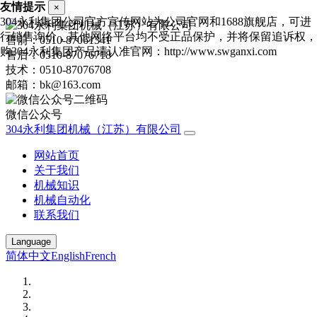
友情提示
×
304永利集团公司官方宣传网站为公司官网和1688旗舰店，可进
行销售询价，其他网络平台均不受正品保护，并将保留追诉权，
售前：0510-87061341
购304永利集团产品请认准官网：http://www.swganxi.com
售后：0510-87076718
技术：0510-87076708
邮箱：bk@163.com
微信公众号
304永利集团机械（江苏）有限公司
网站首页
关于我们
机械知识
机械自动化
联系我们
Language
简体中文
English
French