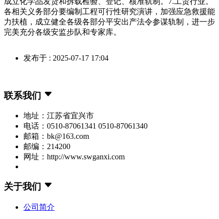
发布于 : 2025-07-17 17:04
联系我们
地址：江苏省宜兴市
电话：0510-87061341 0510-87061340
邮箱：bk@163.com
邮编：214200
网址：http://www.swganxi.com
关于我们
公司简介