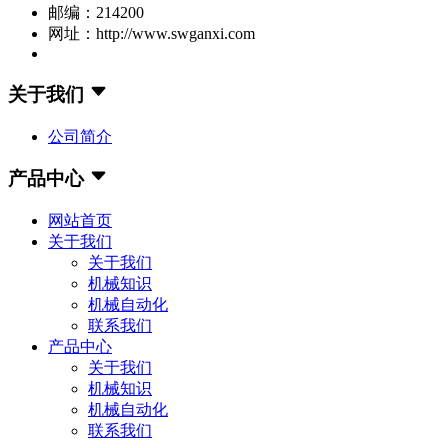
邮编：214200
网址：http://www.swganxi.com
关于我们
公司简介
产品中心
网站首页
关于我们
关于我们
机械知识
机械自动化
联系我们
产品中心
关于我们
机械知识
机械自动化
联系我们