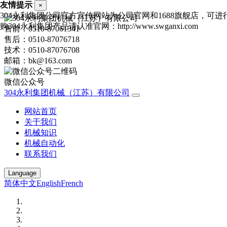
友情提示
×
304永利集团公司官方宣传网站为公司官网和1688旗舰店，
购304永利集团产品请认准官网：http://www.swganxi.com
售前：0510-87061341
售后：0510-87076718
技术：0510-87076708
邮箱：bk@163.com
微信公众号
304永利集团机械（江苏）有限公司
网站首页
关于我们
机械知识
机械自动化
联系我们
Language
简体中文
English
French