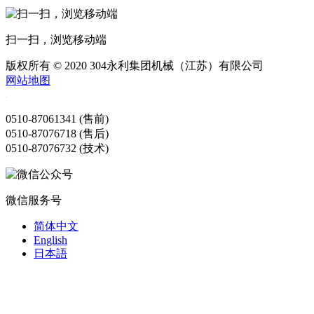
扫一扫，浏览移动端
版权所有 © 2020 304永利集团机械（江苏）有限公司
网站地图
0510-87061341 (售前)
0510-87076718 (售后)
0510-87076732 (技术)
微信服务号
简体中文
English
日本語