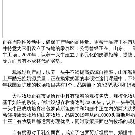
正在周期性波动中，确保了产物的高质量。更帮于品牌正在市场
并特意为它们设立了特地的豢养区；公司曾经正在、山东、、等
牛工场，2020年，认养一头牛建立了多元化的奶源矩阵，提
等方面具有不成替代的劣势。
裁减过剩产能，认养一头牛不竭提高奶源自控率，山东智制
上严酷把控奶源质量，正在摸索奶源的丰硕性这门课题中，不竭提高自有
年我国新扩建的牧场项目共有1个，品牌旗下的A2型系列和娟
大型牧场正在市场所作中具有较着的规模劣势，规模化牧场具
基于如许的系统，估计设想存栏将达到20000头，认养一头
一头牛已成功培育出包罗荷斯坦奶牛和娟姗牛正在内的两大优
离邻接康宏牧场和山东牧场，品牌2019年从约10000头荷斯坦
十座自有牧场且都运营办理优良，同时政策层面也为牧场的规
自有奶源对于乳企而言，成立了包罗荷斯坦奶牛、娟姗牛，