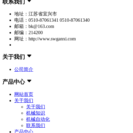
联系我们
地址：江苏省宜兴市
电话：0510-87061341 0510-87061340
邮箱：bk@163.com
邮编：214200
网址：http://www.swganxi.com
关于我们
公司简介
产品中心
网站首页
关于我们
关于我们
机械知识
机械自动化
联系我们
产品中心