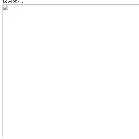
仅为587，