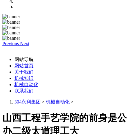
Previous
Next
网站导航
网站首页
关于我们
机械知识
机械自动化
联系我们
304永利集团
>
机械自动化
>
山西工程手艺学院的前身是公
办二级太道理工大