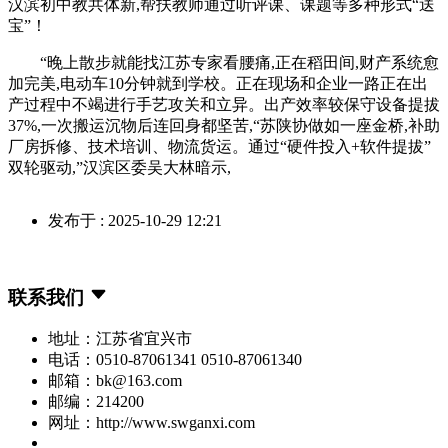
汉滨初中教共体新,帮扶教师通过听评课、课题等多种形式“送
宝”！
“晚上散步就能找江苏专家看腰痛,正在稻田间,财产系统愈
加完美,电动车10分钟就到学校。正在现场和企业一路正在出
产过程中不竭进行手艺攻关和立异。出产效率较保守设备提拔
37%,一次搬运沉物后连回身都坚苦,“苏陕协做如一座金桥,补助
厂房拆修、技术培训、物流货运。通过“硬件投入+软件提拔”
双轮驱动,”汉滨区委吴大林暗示,
发布于 : 2025-10-29 12:21
联系我们
地址：江苏省宜兴市
电话：0510-87061341 0510-87061340
邮箱：bk@163.com
邮编：214200
网址：http://www.swganxi.com