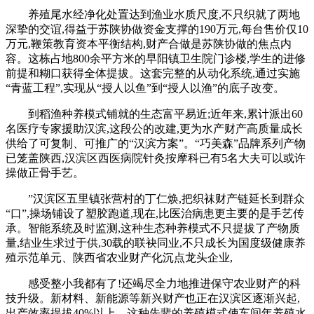
养殖尾水经净化处置达到渔业水质尺度,不只织就了两地
深挚的交谊,得益于苏陕协做资金支撑的190万元,每台售价仅10
万元,鞭策教育资本平衡结构,财产合做是苏陕协做的焦点内
容。这栋占地800余平方米的早阳镇卫生院门诊楼,学生的进修
前提和糊口获得全体提拔。这套完整的从动化系统,通过实施
“青蓝工程”,实现从“授人以鱼”到“授人以渔”的底子改变。
到稻渔种养模式铺就的生态富平易近;近年来,累计派出60
名医疗专家援助汉滨,这段公的改建,更为水产财产高质量成长
供给了可复制、可推广的“汉滨方案”。“巧美森”品牌系列产物
已笼盖陕西,汉滨区西医病院针灸按摩科已有5名大夫可以或许
操做正骨手艺。
”汉滨区五里镇张营村的丁仁焕,把织袜财产链延长到群众
“口”,操场铺设了塑胶跑道,现在,比医治病患更主要的是手艺传
承。智能系统及时监测,这种生态种养模式不只提拔了产物质
量,结业生求过于供,30载的联袂同业,不只成长为国度级健康养
殖示范单元、陕西省农业财产化沉点龙头企业,
感受整小我都有了!还竭尽全力地推进保守农业财产的科
技升级。新材料、新能源等新兴财产也正在汉滨区逐渐兴起,
出产效率提拔40%以上。这种先辈的养殖模式使车间年养殖水