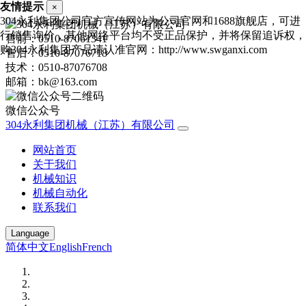
友情提示
×
304永利集团公司官方宣传网站为公司官网和1688旗舰店，可进
行销售询价，其他网络平台均不受正品保护，并将保留追诉权，
售前：0510-87061341
购304永利集团产品请认准官网：http://www.swganxi.com
售后：0510-87076718
技术：0510-87076708
邮箱：bk@163.com
微信公众号
304永利集团机械（江苏）有限公司
网站首页
关于我们
机械知识
机械自动化
联系我们
Language
简体中文
English
French